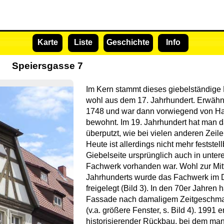
Karte
Liste
Geschichte
Info
Speiersgasse 7
Im Kern stammt dieses giebelständig
wohl aus dem 17. Jahrhundert. Erwähnt
1748 und war dann vorwiegend von H
bewohnt. Im 19. Jahrhundert hat man 
überputzt, wie bei vielen anderen Zeile
Heute ist allerdings nicht mehr feststell
Giebelseite ursprünglich auch in unte
Fachwerk vorhanden war. Wohl zur Mit
Jahrhunderts wurde das Fachwerk im 
freigelegt (Bild 3). In den 70er Jahren 
Fassade nach damaligem Zeitgeschma
(v.a. größere Fenster, s. Bild 4). 1991 e
historisierender Rückbau, bei dem ma