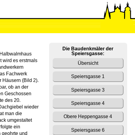
Die Baudenkmäler der
Speiersgasse:
e Halbwalmhaus
 wird es erstmals
Übersicht
andwerkern
das Fachwerk
Speiersgasse 1
r Häusern (Bild 2).
bar, ob an der
Speiersgasse 3
ren Geschossen
te des 20.
Speiersgasse 4
Dachgiebel wieder
hat man die
Obere Heppengasse 4
ck umgestaltet
rfolgte ein
Speiersgasse 6
n geohrte und