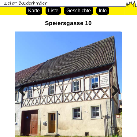
Zeiler Baudenkmäler
Karte
Liste
Geschichte
Info
Speiersgasse 10
Previous
Next