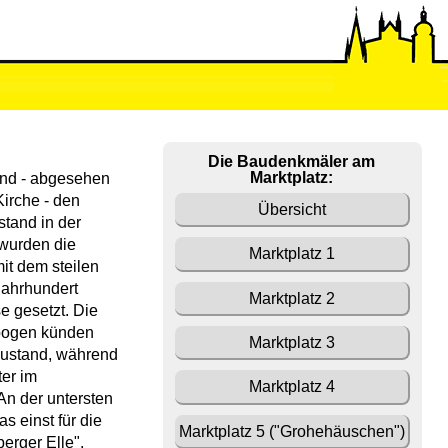
Die Baudenkmäler am
Marktplatz:
und - abgesehen
Kirche - den
Übersicht
tand in der
 wurden die
Marktplatz 1
t dem steilen
Jahrhundert
Marktplatz 2
 gesetzt. Die
zbogen künden
Marktplatz 3
Zustand, während
ter im
Marktplatz 4
An der untersten
s einst für die
Marktplatz 5 ("Grohehäuschen")
rger Elle",