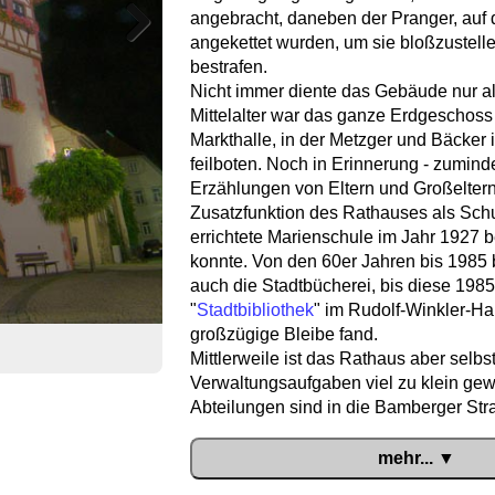
angebracht, daneben der Pranger, auf 
angekettet wurden, um sie bloßzustell
Next
bestrafen.
Nicht immer diente das Gebäude nur a
Mittelalter war das ganze Erdgeschoss
Markthalle, in der Metzger und Bäcker
feilboten. Noch in Erinnerung - zumind
Erzählungen von Eltern und Großeltern 
Zusatzfunktion des Rathauses als Schu
errichtete Marienschule im Jahr 1927
konnte. Von den 60er Jahren bis 1985 
auch die Stadtbücherei, bis diese 1985
"
Stadtbibliothek
" im Rudolf-Winkler-Ha
großzügige Bleibe fand.
Mittlerweile ist das Rathaus aber selbst
Verwaltungsaufgaben viel zu klein gew
Abteilungen sind in die Bamberger St
mehr... ▼