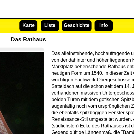
Karte
Liste
Geschichte
Info
Das Rathaus
Das alleinstehende, hochaufragende 
von der dahinter und höher liegenden 
Marktplatz beherrschende Rathaus ents
heutigen Form um 1540. In dieser Zeit
wuchtigen Fachwerk-Obergeschosse mi
Satteldach auf die schon seit dem 14. 
vorhandenen massiven Untergeschosse
beiden Türen mit dem gotischen Spit
augenfällig noch vom ursprünglichen 
die ebenfalls spitzbogigen Fenster spä
Renaissance-Stil umgestaltet wurden. 
(südlichsten) Ecke des Rathauses ist da
Gegend gültige Längenmaß, die "Bambe