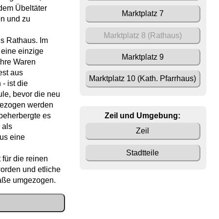
dem Übeltäter
Marktplatz 7
en und zu
Marktplatz 8 (Rathaus)
ls Rathaus. Im
 eine einzige
Marktplatz 9
 ihre Waren
est aus
Marktplatz 10 (Kath. Pfarrhaus)
- ist die
le, bevor die neu
 bezogen werden
Zeil und Umgebung:
beherbergte es
 als
Zeil
us eine
Stadtteile
 für die reinen
orden und etliche
raße umgezogen.